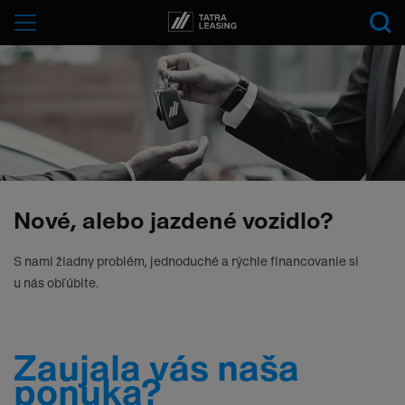
Tatra-
Menu
Leasing
Nové, alebo jazdené vozidlo?
S nami žiadny problém, jednoduché a rýchle financovanie si
u nás obľúbite.
Zaujala vás naša
ponuka?