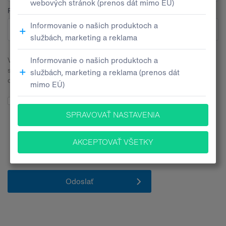
Pobočka
V súvislosti s odoslaním tohto kontaktného formulára budeme
spracúvať Vaše osobné údaje. Všetky bližšie informácie nájdete v
dokumente
Informačné memorandum ochrany osobných údajov
.
Súhlasím so spracúvaním mojich osobných údajov pre účely
poskytovania informácií o produktoch, službách a inováciách za
nasledovných
podmienok
. Zároveň vyhlasujem, že mám 16 a viac
rokov.