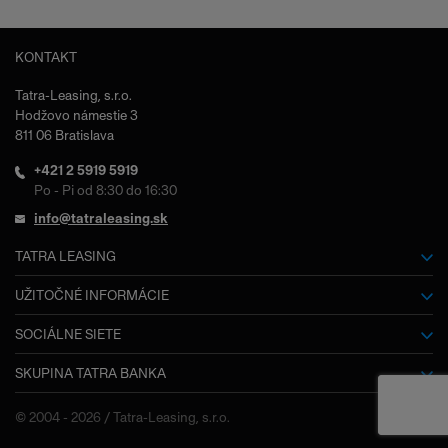
KONTAKT
Tatra-Leasing, s.r.o.
Hodžovo námestie 3
811 06 Bratislava
+421 2 5919 5919
Po - Pi od 8:30 do 16:30
info@tatraleasing.sk
TATRA LEASING
O nás
UŽITOČNÉ INFORMÁCIE
Slovník pojmov
SOCIÁLNE SIETE
Kariéra
SKUPINA TATRA BANKA
Facebook
Dokumenty na stiahnutie
Výročné správy
Tatra banka
Často kladené otázky
© 2004 - 2026 / Tatra-Leasing, s.r.o.
Kontakty