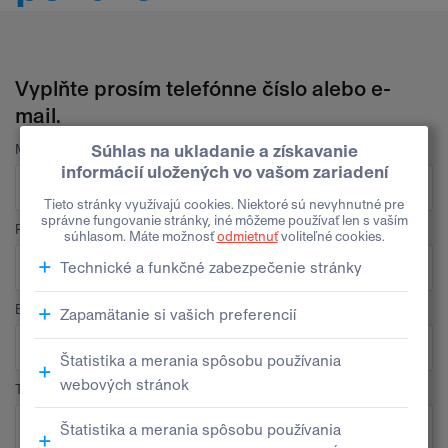
Vyplňte prosím telefónne číslo alebo e-
mail.
Meno
Priezvisko
E-mail
Telefón