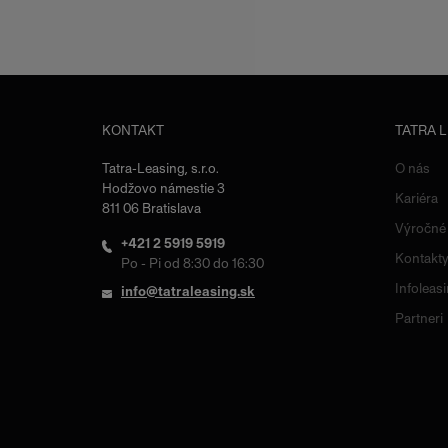
KONTAKT
TATRA 
Tatra-Leasing, s.r.o.
O nás
Hodžovo námestie 3
Kariéra
811 06 Bratislava
Výročné
+421 2 5919 5919
Kontakt
Po - Pi od 8:30 do 16:30
Infoleas
info@tatraleasing.sk
Partneri