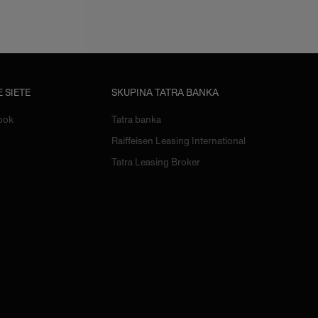
 SIETE
SKUPINA TATRA BANKA
ook
Tatra banka
Raiffeisen Leasing International
Tatra Leasing Broker