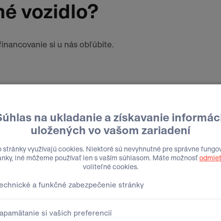
né vozidlo?
inancovanie si u nás obľúbite.
 ponuka?
 číslo alebo e-mail.
Priezvisko