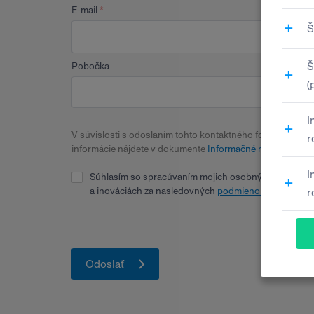
E-mail
Pobočka
V súvislosti s odoslaním tohto kontaktného formulára bu
informácie nájdete v dokumente
Informačné memorandum
Súhlasím so spracúvaním mojich osobných údajov pre
a inováciách za nasledovných
podmienok
. Zároveň v