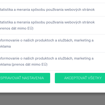
Telefón
deme spracúvať Vaše osobné údaje. Všetky bližšie
 ochrany osobných údajov
.
 účely poskytovania informácií o produktoch, službách
yhlasujem, že mám 16 a viac rokov.