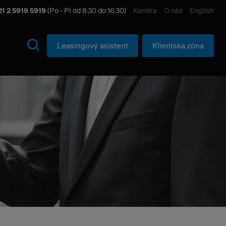
1 2 5919 5919
(Po - Pi od 8:30 do 16:30)
Kariéra
O nás
English
Leasingový asistent
Klientska zóna