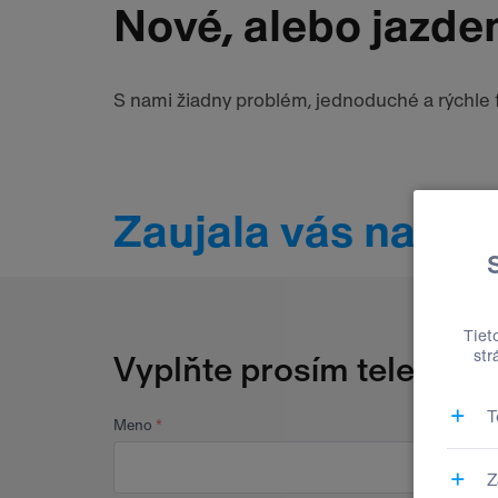
Nové, alebo jazde
S nami žiadny problém, jednoduché a rýchle f
Zaujala vás naša
Vyplňte prosím telefónne
Meno