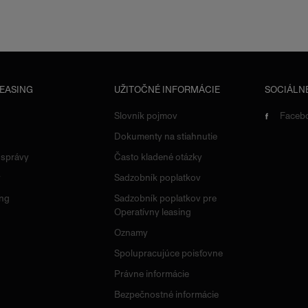
LEASING
UŽITOČNÉ INFORMÁCIE
SOCIÁLNE
Slovník pojmov
Faceb
Dokumenty na stiahnutie
 správy
Často kladené otázky
y
Sadzobník poplatkov
ing
Sadzobník poplatkov pre
Operatívny leasing
Oznamy
Spolupracujúce poisťovne
Právne informácie
Bezpečnostné informácie