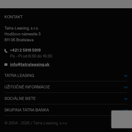
KONTAKT
Tatra-Leasing, s.r.o.
Hodžovo námestie 3
811 06 Bratislava
+421 2 5919 5919
Po - Pi od 8:30 do 16:30
info@tatraleasing.sk
TATRA LEASING
O nás
UŽITOČNÉ INFORMÁCIE
Slovník pojmov
SOCIÁLNE SIETE
Kariéra
SKUPINA TATRA BANKA
Facebook
Dokumenty na stiahnutie
Výročné správy
Tatra banka
Často kladené otázky
© 2004 - 2026 / Tatra-Leasing, s.r.o.
Kontakty