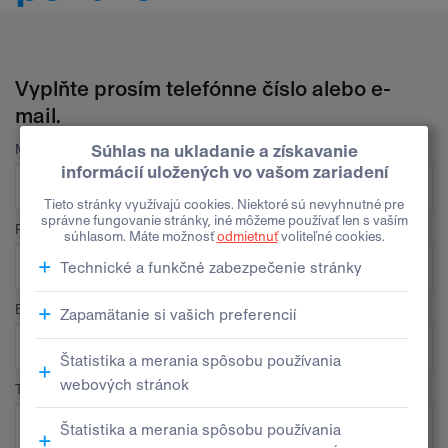
Vyplňte prosím telefónne číslo alebo e-
mail.
Meno
Priezvisko
E-mail
Telefón