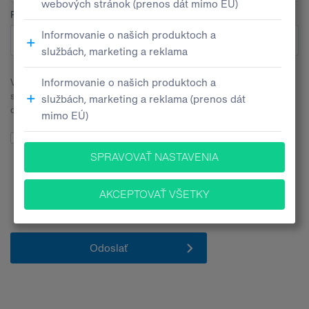
Pobočka
V súvislosti s odoslaním tohto kontaktného formulára budeme
spracúvať Vaše osobné údaje. Všetky bližšie informácie nájdete v
dokumente
Informačné memorandum ochrany osobných údajov
.
Súhlasím so spracúvaním mojich osobných údajov pre účely
poskytovania informácií o produktoch, službách a inováciách za
nasledovných
podmienok
. Zároveň vyhlasujem, že mám 16 a viac
rokov.