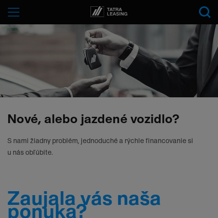
Tatra-
Menu
Leasing
Nové, alebo jazdené vozidlo?
S nami žiadny problém, jednoduché a rýchle financovanie si
u nás obľúbite.
Zaujala vás naša
ponuka?