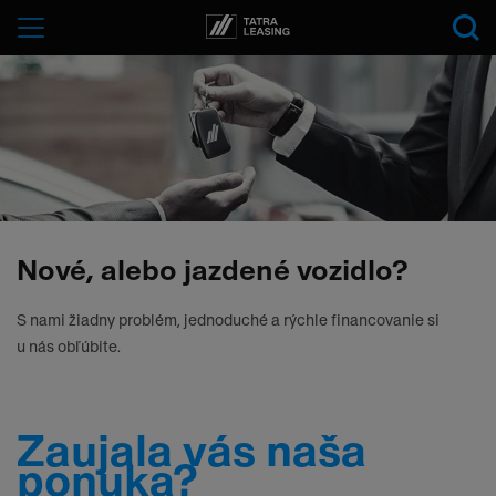
Tatra-
Menu
Leasing
Nové, alebo jazdené vozidlo?
S nami žiadny problém, jednoduché a rýchle financovanie si
u nás obľúbite.
Zaujala vás naša
ponuka?