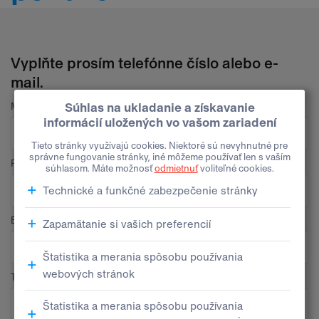
Vyplňte prosím telefónne číslo alebo e-
mail.
Meno
Priezvisko
E-mail
Telefón