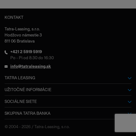
KONTAKT
Tatra-Leasing, s.r.o.
Hodžovo námestie 3
811 06 Bratislava
+421 2 5919 5919
Po - Pi od 8:30 do 16:30
info@tatraleasing.sk
TATRA LEASING
O nás
UŽITOČNÉ INFORMÁCIE
Slovník pojmov
SOCIÁLNE SIETE
Kariéra
SKUPINA TATRA BANKA
Facebook
Dokumenty na stiahnutie
Výročné správy
Tatra banka
Často kladené otázky
© 2004 - 2026 / Tatra-Leasing, s.r.o.
Kontakty