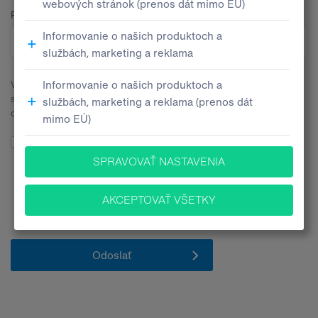
Pobočka
V súvislosti s odoslaním tohto kontaktného formulára budeme
spracúvať Vaše osobné údaje. Všetky bližšie informácie nájdete v
dokumente
Informačné memorandum ochrany osobných údajov
.
Súhlasím so spracúvaním mojich osobných údajov pre účely
poskytovania informácií o produktoch, službách a inováciách za
nasledovných
podmienok
. Zároveň vyhlasujem, že mám 16 a viac
rokov.