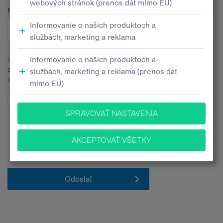
Pobočka
V súvislosti s odoslaním tohto kontaktného formulára budeme
spracúvať Vaše osobné údaje. Všetky bližšie informácie nájdete v
dokumente
Informačné memorandum ochrany osobných údajov
.
Súhlasím so spracúvaním mojich osobných údajov pre účely
poskytovania informácií o produktoch, službách a inováciách za
nasledovných
podmienok
. Zároveň vyhlasujem, že mám 16 a viac
rokov.