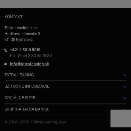
KONTAKT
Tatra-Leasing, s.r.o.
Hodžovo námestie 3
811 06 Bratislava
+421 2 5919 5919
Po - Pi od 8:30 do 16:30
info@tatraleasing.sk
TATRA LEASING
O nás
UŽITOČNÉ INFORMÁCIE
Slovník pojmov
SOCIÁLNE SIETE
Kariéra
SKUPINA TATRA BANKA
Facebook
Dokumenty na stiahnutie
Výročné správy
Tatra banka
Často kladené otázky
© 2004 - 2026 / Tatra-Leasing, s.r.o.
Kontakty