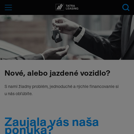
Tatra-
Menu
Leasing
Nové, alebo jazdené vozidlo?
S nami žiadny problém, jednoduché a rýchle financovanie si
u nás obľúbite.
Zaujala vás naša
ponuka?