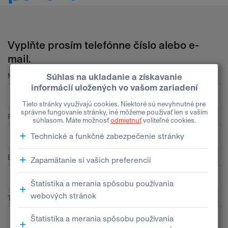
Vyplňte prosím telefónne číslo alebo e-
mail.
Meno
Priezvisko
E-mail
Telefón