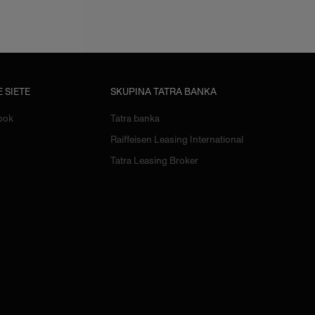
 SIETE
SKUPINA TATRA BANKA
ook
Tatra banka
Raiffeisen Leasing International
Tatra Leasing Broker