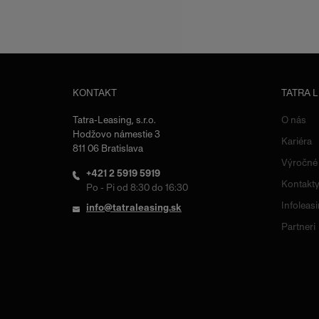
KONTAKT
TATRA 
Tatra-Leasing, s.r.o.
O nás
Hodžovo námestie 3
Kariéra
811 06 Bratislava
Výročné
+421 2 5919 5919
Kontakt
Po - Pi od 8:30 do 16:30
Infoleas
info@tatraleasing.sk
Partneri