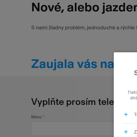
Nové, alebo jazde
S nami žiadny problém, jednoduché a rýchle f
Zaujala vás naša
Vyplňte prosím telefónne
Meno