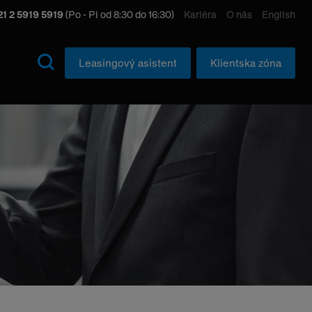
1 2 5919 5919
(Po - Pi od 8:30 do 16:30)
Kariéra
O nás
English
Leasingový asistent
Klientska zóna