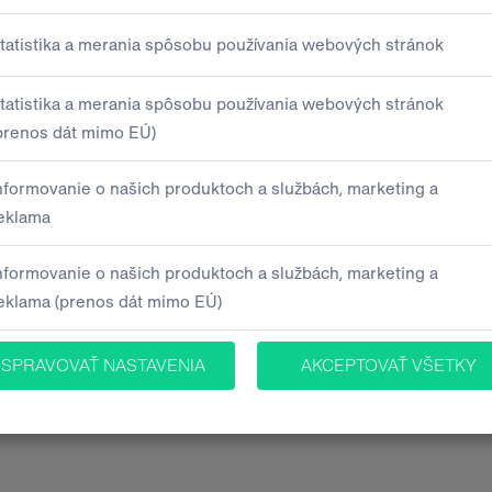
Telefón
deme spracúvať Vaše osobné údaje. Všetky bližšie
 ochrany osobných údajov
.
 účely poskytovania informácií o produktoch, službách
yhlasujem, že mám 16 a viac rokov.