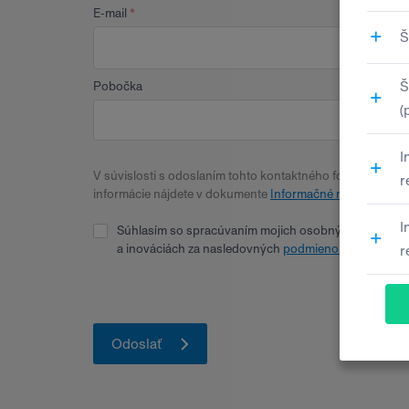
E-mail
Pobočka
V súvislosti s odoslaním tohto kontaktného formulára bu
informácie nájdete v dokumente
Informačné memorandum
Súhlasím so spracúvaním mojich osobných údajov pre
a inováciách za nasledovných
podmienok
. Zároveň v