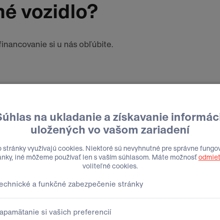
né vozidlo?
inancovanie si u nás obľúbite.
 ponuka?
 číslo alebo e-mail.
Priezvisko