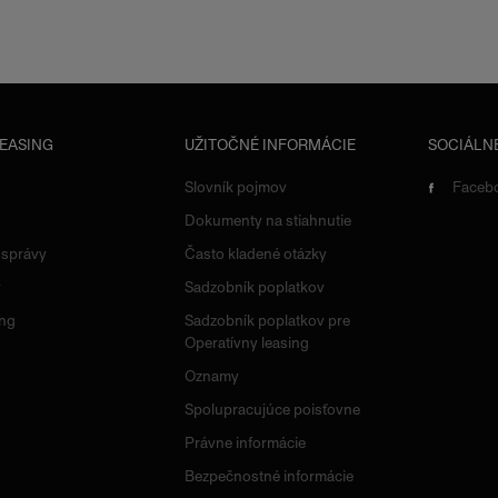
LEASING
UŽITOČNÉ INFORMÁCIE
SOCIÁLNE
Slovník pojmov
Faceb
Dokumenty na stiahnutie
 správy
Často kladené otázky
y
Sadzobník poplatkov
ing
Sadzobník poplatkov pre
Operatívny leasing
Oznamy
Spolupracujúce poisťovne
Právne informácie
Bezpečnostné informácie