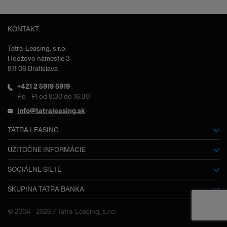
KONTAKT
Tatra-Leasing, s.r.o.
Hodžovo námestie 3
811 06 Bratislava
+421 2 5919 5919
Po - Pi od 8:30 do 16:30
info@tatraleasing.sk
TATRA LEASING
O nás
UŽITOČNÉ INFORMÁCIE
Slovník pojmov
SOCIÁLNE SIETE
Kariéra
SKUPINA TATRA BANKA
Facebook
Dokumenty na stiahnutie
Výročné správy
Tatra banka
Často kladené otázky
© 2004 - 2026 / Tatra-Leasing, s.r.o.
Kontakty