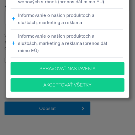
Pobočka
V súvislosti s odoslaním tohto kontaktného formulára budeme
spracúvať Vaše osobné údaje. Všetky bližšie informácie nájdete v
dokumente
Informačné memorandum ochrany osobných údajov
.
Súhlasím so spracúvaním mojich osobných údajov pre účely
poskytovania informácií o produktoch, službách a inováciách za
nasledovných
podmienok
. Zároveň vyhlasujem, že mám 16 a viac
rokov.