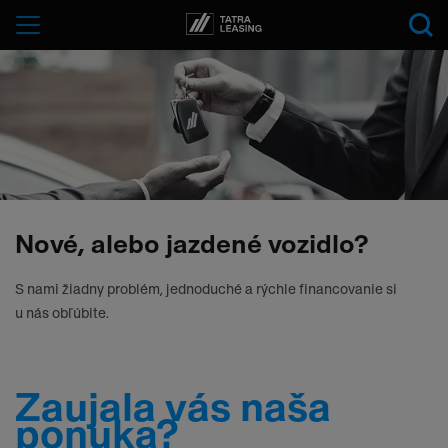
Tatra-
Menu
Leasing
Nové, alebo jazdené vozidlo?
S nami žiadny problém, jednoduché a rýchle financovanie si
u nás obľúbite.
Zaujala vás naša
ponuka?