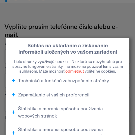
Vyplňte prosím telefónne číslo alebo e-
mail.
Meno
Priezvisko
E-mail
Telefón