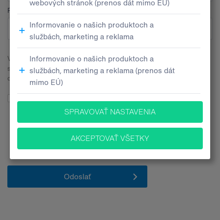
Pobočka
V súvislosti s odoslaním tohto kontaktného formulára budeme
spracúvať Vaše osobné údaje. Všetky bližšie informácie nájdete v
dokumente
Informačné memorandum ochrany osobných údajov
.
Súhlasím so spracúvaním mojich osobných údajov pre účely
poskytovania informácií o produktoch, službách a inováciách za
nasledovných
podmienok
. Zároveň vyhlasujem, že mám 16 a viac
rokov.