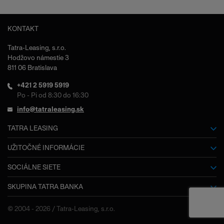
KONTAKT
Tatra-Leasing, s.r.o.
Hodžovo námestie 3
811 06 Bratislava
+421 2 5919 5919
Po - Pi od 8:30 do 16:30
info@tatraleasing.sk
TATRA LEASING
O nás
UŽITOČNÉ INFORMÁCIE
Slovník pojmov
SOCIÁLNE SIETE
Kariéra
SKUPINA TATRA BANKA
Facebook
Dokumenty na stiahnutie
Výročné správy
Tatra banka
Často kladené otázky
© 2004 - 2026 / Tatra-Leasing, s.r.o.
Kontakty