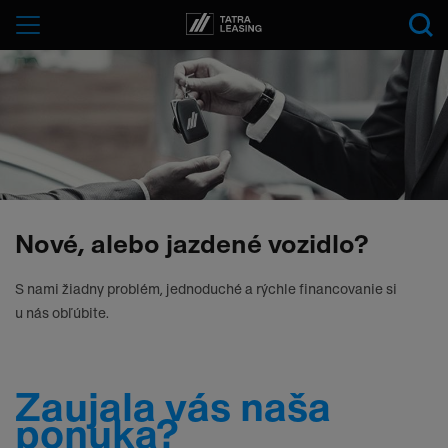
Tatra-
Menu
Leasing
Nové, alebo jazdené vozidlo?
S nami žiadny problém, jednoduché a rýchle financovanie si
u nás obľúbite.
Zaujala vás naša
ponuka?