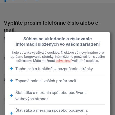
Vyplňte prosím telefónne číslo alebo e-
mail.
Meno
Priezvisko
E-mail
Telefón