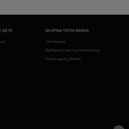
 SIETE
SKUPINA TATRA BANKA
ook
Tatra banka
Raiffeisen Leasing International
Tatra Leasing Broker
Hore