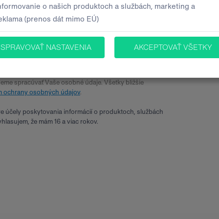
deme spracúvať Vaše osobné údaje. Všetky bližšie
 ochrany osobných údajov
.
 účely poskytovania informácií o produktoch, službách
yhlasujem, že mám 16 a viac rokov.