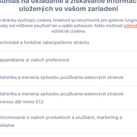
di vás nasmerujeme.
me riešenie prispôsobené vašim potrebám.
Priezvisko
Telefón