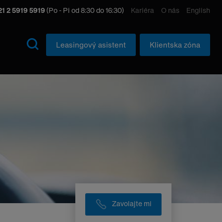
1 2 5919 5919
(Po - Pi od 8:30 do 16:30)
Kariéra
O nás
English
Leasingový asistent
Klientska zóna
Zavolajte mi