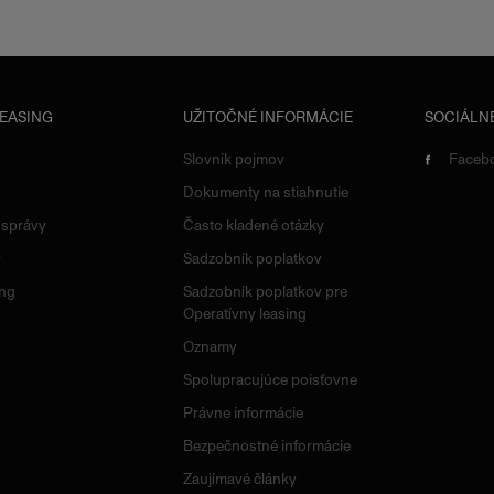
LEASING
UŽITOČNÉ INFORMÁCIE
SOCIÁLNE
Slovník pojmov
Faceb
Dokumenty na stiahnutie
 správy
Často kladené otázky
y
Sadzobník poplatkov
ing
Sadzobník poplatkov pre
Operatívny leasing
Oznamy
Spolupracujúce poisťovne
Právne informácie
Bezpečnostné informácie
Zaujímavé články