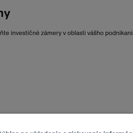
my
ňte investičné zámery v oblasti vášho podnikani