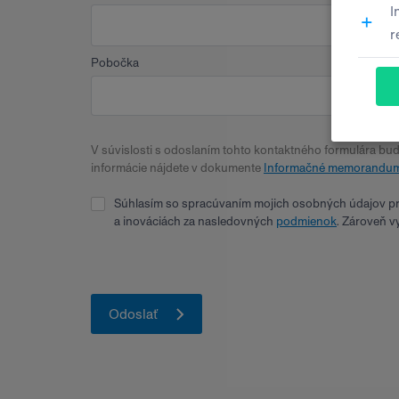
Pobočka
V súvislosti s odoslaním tohto kontaktného formulára bu
informácie nájdete v dokumente
Informačné memorandum
Súhlasím so spracúvaním mojich osobných údajov pre
a inováciách za nasledovných
podmienok
. Zároveň v