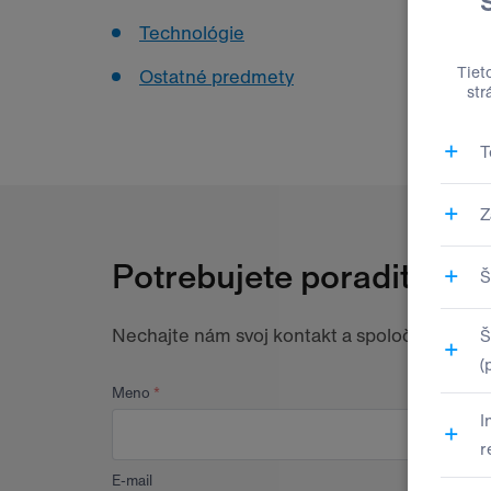
Technológie
Ostatné predmety
Potrebujete poradiť? Ra
Nechajte nám svoj kontakt a spoločne nájde
Meno
E-mail