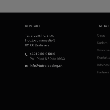
KONTAKT
TATRA 
Tatra-Leasing, s.r.o.
O nás
Hodžovo námestie 3
Kariéra
811 06 Bratislava
Výročné
+421 2 5919 5919
Kontakt
Po - Pi od 8:30 do 16:30
Infoleas
info@tatraleasing.sk
Partneri