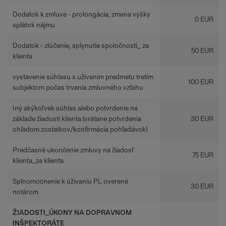
Dodatok k zmluve - prolongácia, zmena výšky
0 EUR
splátok nájmu
Dodatok - zlúčenie, splynutie spoločnosti_ za
50 EUR
klienta
vystavenie súhlasu s užívanim predmetu tretím
100 EUR
subjektom počas trvania zmluvného vzťahu
Iný akýkoľvek súhlas alebo potvrdenie na
základe žiadosti klienta (vrátane potvrdenia
30 EUR
ohľadom zostatkov/konfirmácia pohľadávok)
Predčasné ukončenie zmluvy na žiadosť
75 EUR
klienta_za klienta
Splnomocnenie k úživaniu PL overené
30 EUR
notárom
ŽIADOSTI_ÚKONY NA DOPRAVNOM
INŠPEKTORÁTE