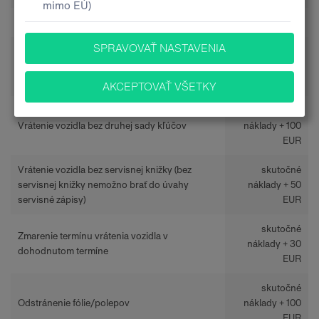
INÉ
Vyzdvihnutie vozidla (náklady na vyzdvihnutie
skutočné
vozidla, vyzdvihnutie vozidla, preprava,zásah v
náklady + 100
teréne)
EUR
skutočné
Vrátenie vozidla bez druhej sady kľúčov
náklady + 100
EUR
Vrátenie vozidla bez servisnej knižky (bez
skutočné
servisnej knižky nemožno brať do úvahy
náklady + 50
servisné zápisy)
EUR
skutočné
Zmarenie termínu vrátenia vozidla v
náklady + 30
dohodnutom termíne
EUR
skutočné
Odstránenie fólie/polepov
náklady + 100
EUR