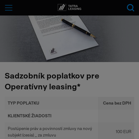
Tatra-
Menu
Leasing
Sadzobník poplatkov pre
Operatívny leasing*
TYP POPLATKU
Cena bez DPH
KLIENTSKÉ ŽIADOSTI
Postúpenie práv a povinností zmluvy na nový
100 EUR
subjekt (cesia) _ za zmluvu