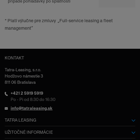
prípade pohľadávky po splatnosti
* Platí výlučne pre zmluvy „Full-service leasing a fleet
management“
KONTAKT
Tatra-Leasing, s.r.o.
Hodžovo námestie 3
811 06 Bratislava
+421 2 5919 5919
Po - Pi od 8:30 do 16:30
info@tatraleasing.sk
TATRA LEASING
O nás
UŽITOČNÉ INFORMÁCIE