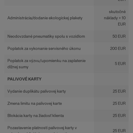
skutočné
Administrácia/dodanie ekologickej plakety
náklady + 10
EUR
Neodovzdané pneumatiky spolu s vozidlom
50 EUR
Poplatok za vykonanie servisného úkonu
200 EUR
Poplatok za výzvu/upomienku na zaplatenie
5 EUR
dlžnej sumy
PALIVOVÉ KARTY
Vydanie duplikátu palivovej karty
25 EUR
Zmena limitu na palivovej karte
25 EUR
Blokácia karty na žiadosť klienta
25 EUR
Pozastavenie platnosti palivovej karty v
25 EUR