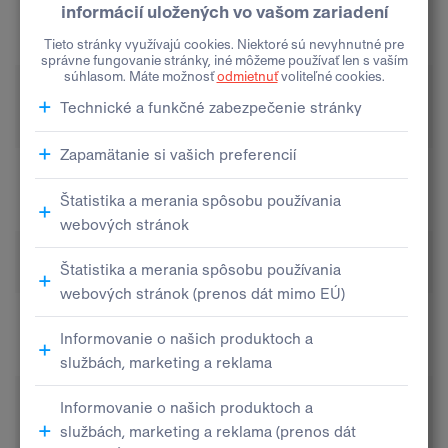
skutočné
Vystavenie 3. ŠPZ
náklady + 40
EUR
skutočné
Vystavenie špeciálnej ŠPZ
náklady + 40
EUR
skutočné
Nedodané edodané kartičky STK a EK
náklady + 40
EUR
POKUTY ZA PORUŠENIE DOPRAVNÝCH
PREDPISOV
skutočné
Pokuta v EUR
náklady + 10
EUR
skutočné
Pokuta v cudzej mene
náklady + 15
EUR