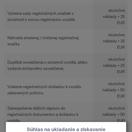
skutočné
Výmena sady registračných značiek v
náklady + 25
súvislosti s novou registráciou vozidla
EUR
skutočné
Náhrada stratenej / zničenej registračnej
náklady + 25
značky
EUR
skutočné
Duplíkát osvedčenia o evicencii vozidla, alebo
náklady + 25
vydanie dočasného osvedčenia
EUR
skutočné
Vrátenie registračných dokladov k vozidlu
náklady + 50
zabavených políciou
EUR
Zabezpečenie ďalších zápisov do
skutočné
registračných dokumentov a dokladov k
náklady + 50
vozidlu
EUR