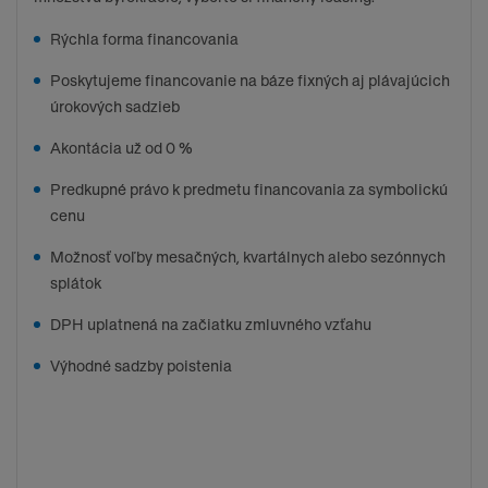
Rýchla forma financovania
Poskytujeme financovanie na báze fixných aj plávajúcich
úrokových sadzieb
Akontácia už od 0 %
Predkupné právo k predmetu financovania za symbolickú
cenu
Možnosť voľby mesačných, kvartálnych alebo sezónnych
splátok
DPH uplatnená na začiatku zmluvného vzťahu
Výhodné sadzby poistenia