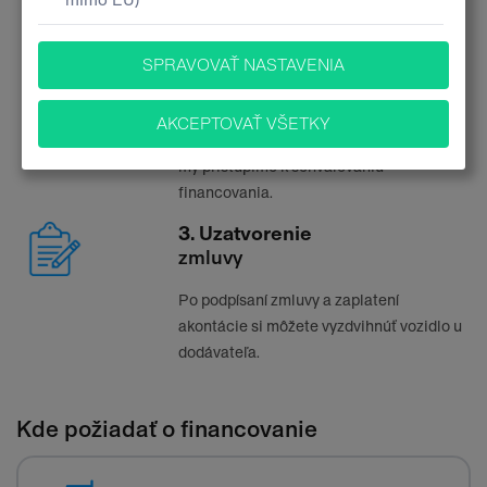
Vyberte si svoje auto a kontaktujte nás.
Pripravíme vám ponuku na mieru.
2. Schválenie
financovania
Doručte nám všetky potrebné doklady a
my pristúpime k schvaľovaniu
financovania.
3. Uzatvorenie
zmluvy
Po podpísaní zmluvy a zaplatení
akontácie si môžete vyzdvihnúť vozidlo u
dodávateľa.
Kde požiadať o financovanie