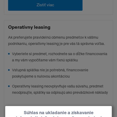
Zistiť viac
Operatívny leasing
Ak preferujete pravidelnú obmenu predmetov k vášmu
podnikaniu, operatívny leasing je pre vás tá správna voľba.
Vyberiete si predmet, rozhodnete sa o dĺžke financovania
a my vám vypočítame vám fixnú splátku
Vstupná splátka nie je potrebná, financovanie
poskytujeme s nulovou akontáciou
Operatívny leasing neovplyvňuje vašu súvahu, predmet
neodpisujte, splátky sa odpisujú ako prevádzkové náklady