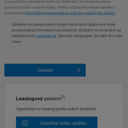
V súvislosti s odoslaním tohto kontaktného formulára budeme
spracúvať Vaše osobné údaje. Všetky bližšie informácie nájdete v
dokumente
Informačné memorandum ochrany osobných údajov
.
Súhlasím so spracúvaním mojich osobných údajov pre účely
poskytovania informácií o produktoch, službách a inováciách za
nasledovných
podmienok
. Zároveň vyhlasujem, že mám 16 a viac
rokov.
TL
Leasingový
asistent
Vypočítajte si leasing podľa vašich predstáv.
Vypočítať výšku splátky