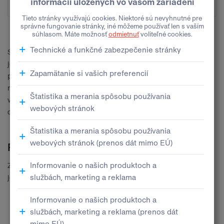
Snažíme sa ponúkať štandardný produkt - leasing alebo úver -
jednoducho a efektívne. Ak máte osobitné požiadavky, nie je to
pre nás dôvod na zamietnutie spolupráce. Naopak, je to pre
našich zamestnancov výzva naplniť vaše očakávania. Zároveň si
však individuálny prístup môže vyžadovať predloženie
dodatočných dokladov.
Postup financovania
Získať financovanie na vaše nové nákladné vozidlo je veľmi
jednoduché. Stačia iba 3 kroky.
1. Ponuka
financovania