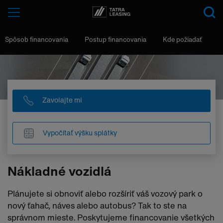
Tatra-
Menu
Leasing
Spôsob financovania
Postup financovania
Kde požiadať
Zavolajte mi
Vypočítať výšku splátky
Nákladné vozidlá
Plánujete si obnoviť alebo rozšíriť váš vozový park o
nový ťahač, náves alebo autobus? Tak to ste na
správnom mieste. Poskytujeme financovanie všetkých