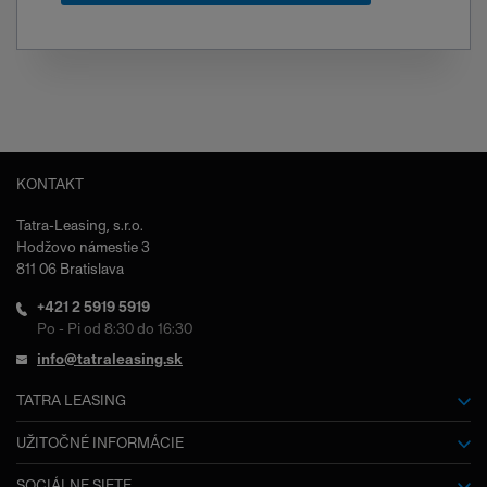
KONTAKT
Tatra-Leasing, s.r.o.
Hodžovo námestie 3
811 06 Bratislava
+421 2 5919 5919
Po - Pi od 8:30 do 16:30
info@tatraleasing.sk
TATRA LEASING
O nás
UŽITOČNÉ INFORMÁCIE
Slovník pojmov
SOCIÁLNE SIETE