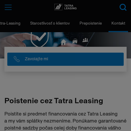
Tatra-
Menu
Leasing
atra-Leasing
Starostlivosť o klientov
Prepoistenie
Kontakt
Zavolajte mi
Poistenie cez Tatra Leasing
Poistite si predmet financovania cez Tatra Leasing
a my vám splátky nezmeníme. Ponúkame garantované
poistné sadzby počas celej doby financovania vášho