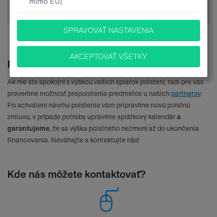
Tip pre vás:
Využite naše kompletné služby!
Prepoistenie
Ak nie ste spokojní s výškou vašich splátok poistení, radi pre vás
preveríme možnosť prepoistenia predmetov u našich
partnerov
.
Po schválení návrhu poistenia vám pripravíme novú poistnú
zmluvu, v prípade potreby upravíme splátkový kalendár
a
garantujeme
, že sa výška poistného nezmení až do ukončenia
financovania. Neváhajte a kontaktujte nás!
Kde nás môžete kontaktovať?