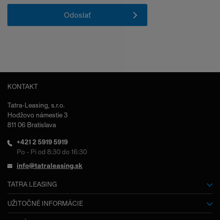
KONTAKT
Tatra-Leasing, s.r.o.
Hodžovo námestie 3
811 06 Bratislava
+421 2 5919 5919
Po - Pi od 8:30 do 16:30
info@tatraleasing.sk
TATRA LEASING
O nás
UŽITOČNÉ INFORMÁCIE