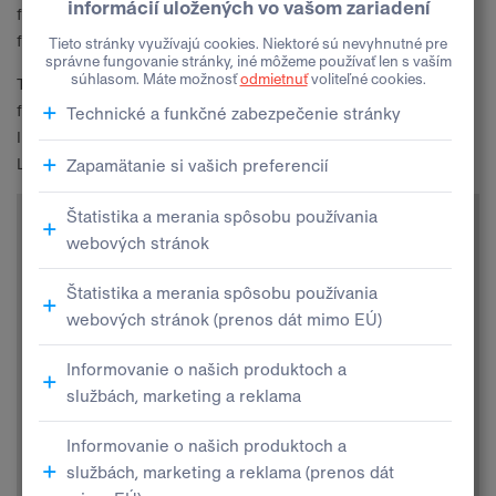
financovania a jeho
výška je garantovaná
počas celej doby
financovania.
Tatra-Leasing nezabúda na svojich klientov ani po ukončení
financovania a ponúka svoje poistné služby aj po jeho ukončení.
Informujte sa o možnostiach financovania a poistenia cez Tatra-
Leasing.