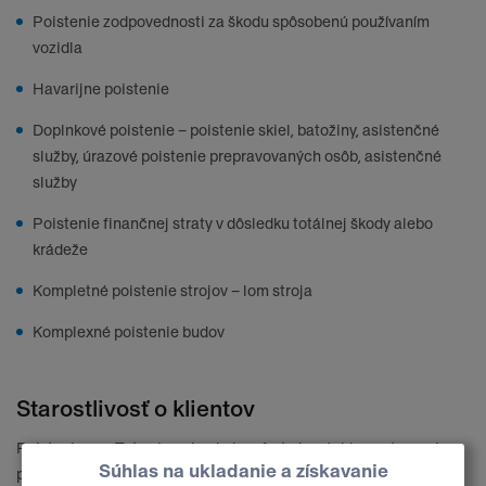
Poistenie zodpovednosti za škodu spôsobenú používaním
vozidla
Havarijne poistenie
Doplnkové poistenie – poistenie skiel, batožiny, asistenčné
služby, úrazové poistenie prepravovaných osôb, asistenčné
služby
Poistenie finančnej straty v dôsledku totálnej škody alebo
krádeže
Kompletné poistenie strojov – lom stroja
Komplexné poistenie budov
Starostlivosť o klientov
Poistenie cez Tatra-Leasing je komfortné a rýchle uzatvorenie
poistnej zmluvy. Poistné má klient zahrnuté v splátkach