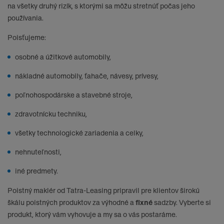
na všetky druhý rizík, s ktorými sa môžu stretnúť počas jeho
používania.
Poisťujeme:
osobné a úžitkové automobily,
nákladné automobily, ťahače, návesy, prívesy,
poľnohospodárske a stavebné stroje,
zdravotnícku techniku,
všetky technologické zariadenia a celky,
nehnuteľnosti,
iné predmety.
Poistný maklér od Tatra-Leasing pripravil pre klientov širokú
škálu poistných produktov za výhodné a
fixné
sadzby. Vyberte si
produkt, ktorý vám vyhovuje a my sa o vás postaráme.