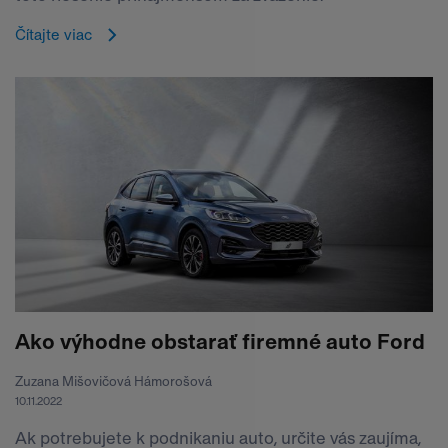
Čítajte viac
Ako výhodne obstarať firemné auto Ford
Zuzana Mišovičová Hámorošová
10.11.2022
Ak potrebujete k podnikaniu auto, určite vás zaujíma,