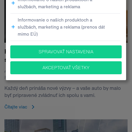
Hľadáte ideálne auto? Prispôsobte výber
svojmu životnému štýlu
m.murgas
28.11.2025
Každý deň prináša nové výzvy – a vaše auto by malo
byť pripravené zvládnuť ich spolu s vami.
Čítajte viac