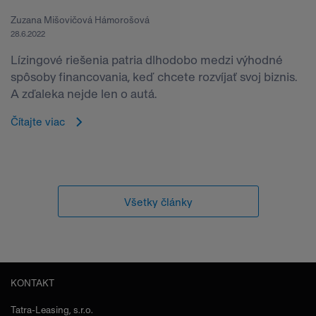
Zuzana Mišovičová Hámorošová
28.6.2022
Lízingové riešenia patria dlhodobo medzi výhodné
spôsoby financovania, keď chcete rozvíjať svoj biznis.
A zďaleka nejde len o autá.
Čítajte viac
Všetky články
KONTAKT
Tatra-Leasing, s.r.o.