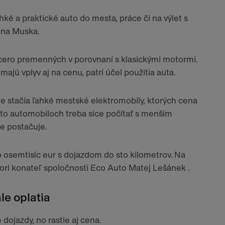
hké a praktické auto do mesta, práce či na výlet s
ona Muska.
acero premenných v porovnaní s klasickými motormi.
jú vplyv aj na cenu, patrí účel použitia auta.
e stačia ľahké mestské elektromobily, ktorých cena
chto automobiloch treba síce počítať s menším
e postačuje.
o osemtisíc eur s dojazdom do sto kilometrov. Na
orí konateľ spoločnosti Eco Auto Matej Lešánek .
le oplatia
dojazdy, no rastie aj cena.