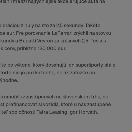
iahli medzi najrýchlejšie akcelerujúce autá na
leráciou z nuly na sto za 2,5 sekundy. Takéto
ce eur. Pre porovnanie LaFerrari zrýchli na stovku
kundy a Bugatti Veyron za krásnych 2,5. Tesla s
k ceny, približne 130 000 eur.
žite po výkone, ktorý dosahujú len superšporty, stále
torte nie je pre každého, no ak zatúžite po
 výhodne.
tromobilov zastúpených na slovenskom trhu, no
 prefinancovať si vozidlá, ktoré u nás zastúpené
diteľ spoločnosti Tatra Leasing Igor Horváth.