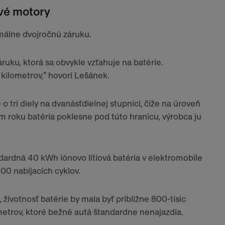
ové motory
málne dvojročnú záruku.
ruku, ktorá sa obvykle vzťahuje na batérie.
 kilometrov,“ hovorí Lešánek.
 tri diely na dvanásťdielnej stupnici, čiže na úroveň
m roku batéria poklesne pod túto hranicu, výrobca ju
ndardná 40 kWh iónovo lítiová batéria v elektromobile
00 nabíjacích cyklov.
 životnosť batérie by mala byť približne 800-tisíc
ometrov, ktoré bežné autá štandardne nenajazdia.