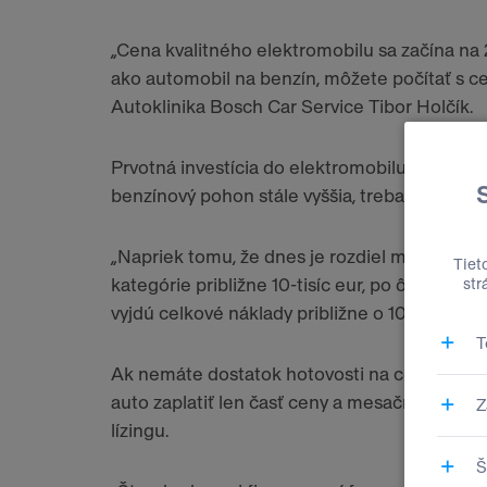
„Cena kvalitného elektromobilu sa začína na 2
ako automobil na benzín, môžete počítať s ce
Autoklinika Bosch Car Service Tibor Holčík.
Prvotná investícia do elektromobilu vyššej k
benzínový pohon stále vyššia, treba však počí
„Napriek tomu, že dnes je rozdiel medzi be
kategórie približne 10-tisíc eur, po ôsmich r
vyjdú celkové náklady približne o 10-tisíc eur
Ak nemáte dostatok hotovosti na cenovo dra
auto zaplatiť len časť ceny a mesačnú úspor
lízingu.