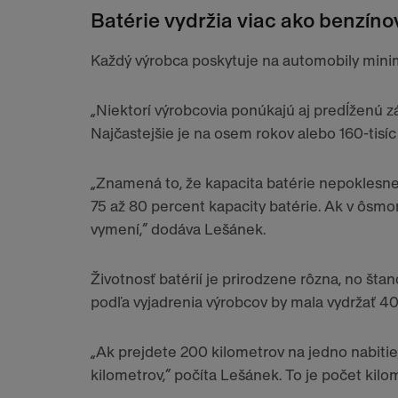
Batérie vydržia viac ako benzín
Každý výrobca poskytuje na automobily mini
„Niektorí výrobcovia ponúkajú aj predĺženú zá
Najčastejšie je na osem rokov alebo 160-tisíc
„Znamená to, že kapacita batérie nepoklesne o
75 až 80 percent kapacity batérie. Ak v ôsmo
vymení,“ dodáva Lešánek.
Životnosť batérií je prirodzene rôzna, no šta
podľa vyjadrenia výrobcov by mala vydržať 40
„Ak prejdete 200 kilometrov na jedno nabitie,
kilometrov,“ počíta Lešánek. To je počet kil