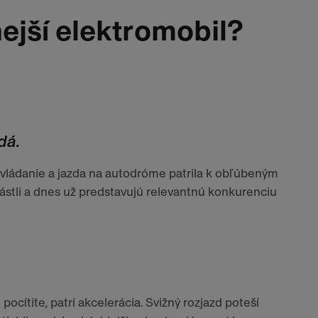
nejší elektromobil?
dá.
ovládanie a jazda na autodróme patrila k obľúbeným
stli a dnes už predstavujú relevantnú konkurenciu
ocítite, patrí akcelerácia. Svižný rozjazd poteší