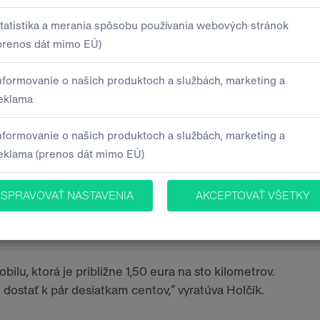
okrývame iba časť kúpnej ceny vozidla, napríklad 80
 vieme poskytnúť aj 90- až 100-percentné
 Igor Horváth zo spoločnosti Tatra Leasing.
ich potrebám a výšku akontácie aj splátky sa snažíme
odáva Igor Horváth.
ne výhodnejšia vďaka rozloženiu splátok a nižším
zdou.
u, ktorá je približne 1,50 eura na sto kilometrov.
dostať k pár desiatkam centov,“ vyratúva Holčík.