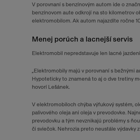
V porovnaní s benzínovým autom ide o značnú
benzínovom aute odkrojí na sto kilometrov oko
elektromobilom. Ak autom najazdíte ročne 10-
Menej porúch a lacnejší servis
Elektromobil nepredstavuje len lacné jazdenie
„Elektromobily majú v porovnaní s bežnými au
Hypoteticky to znamená to aj o dve tretiny men
hovorí Lešánek.
V elektromobiloch chýba výfukový systém, o
palivového oleja ani oleja v prevodovke. Naj
prevodovku a tým nevznikajú problémy s ňou s
či sviečok. Nehrozia preto neustále výdavky z