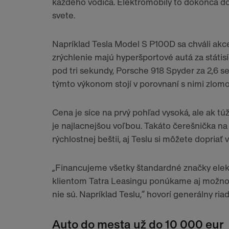
každého vodiča. Elektromobily to dokonca dot
svete.
Napríklad Tesla Model S P100D sa chváli akce
zrýchlenie majú hyperšportové autá za státisí
pod tri sekundy, Porsche 918 Spyder za 2,6 se
týmto výkonom stojí v porovnaní s nimi zlomo
Cena je síce na prvý pohľad vysoká, ale ak tú
je najlacnejšou voľbou. Takáto čerešnička na 
rýchlostnej beštii, aj Teslu si môžete dopriať
„Financujeme všetky štandardné značky elek
klientom Tatra Leasingu ponúkame aj možnosť
nie sú. Napríklad Teslu,“ hovorí generálny ria
Auto do mesta už do 10 000 eur