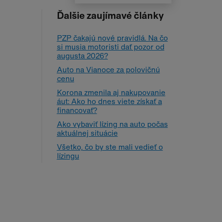
Ďalšie zaujímavé články
PZP čakajú nové pravidlá. Na čo
si musia motoristi dať pozor od
augusta 2026?
Auto na Vianoce za polovičnú
cenu
Korona zmenila aj nakupovanie
áut: Ako ho dnes viete získať a
financovať?
Ako vybaviť lízing na auto počas
aktuálnej situácie
Všetko, čo by ste mali vedieť o
lízingu