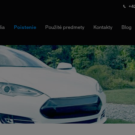
+42
lia
Poistenie
Použité predmety
Kontakty
Blog