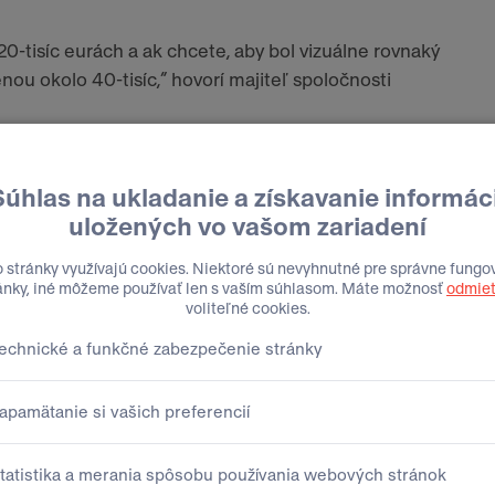
0-tisíc eurách a ak chcete, aby bol vizuálne rovnaký
nou okolo 40-tisíc,“ hovorí majiteľ spoločnosti
ategórie je v porovnaní s rovnakým typom auta na
tať s tým, že takéto autá vychádzajú vodiča lacnejšie.
žným autom a elektromobilom porovnateľnej
okoch prevádzky sa to obráti a majiteľa elektromobilu
 menej,“ hovorí Lešánek.
hší elektromobil, výhodným riešením je možnosť za
u na jeho prevádzke preniesť do výhodných splátok