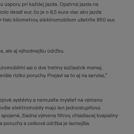
 úsporu pri každej jazde. Opatrná jazda na
lo desať eur, čo je o 8,5 eura viac ako jazda
tisíc kilometrov, elektromobilom ušetríte 850 eur.
, ale aj výhodnejšiu údržbu.
tomobilmi asi o dve tretiny súčiastok menej.
šie riziko poruchy. Prejaví sa to aj na servise,“
lejové systémy a nemusíte myslieť na výmenu
novšie elektromobily majú len jednostupňovú
pojené, žiadna výmena filtrov, chladiacej kvapaliny
a poruchy a celková údržba je lacnejšia.