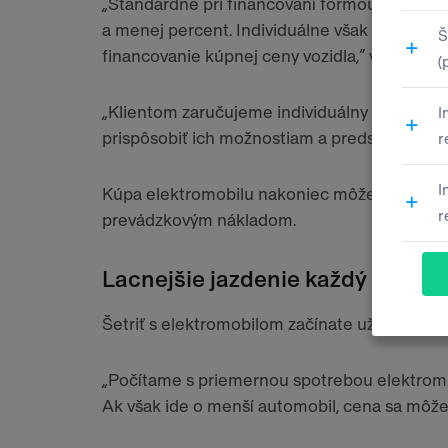
„Štandardne pri financovaní formou lízingu p
a menej percent. Individuálne však klientom
financovanie kúpnej ceny vozidla,“ vysvetľuje
„Klientom zaručujeme individuálny prístup k 
prispôsobiť ich možnostiam a predstavám,“ d
Kúpa elektromobilu nakoniec môže byť finanč
prevádzkovým nákladom.
Lacnejšie jazdenie každý deň
Šetriť s elektromobilom začínate už prvou ja
„Počítame s priemernou spotrebou elektromobil
Ak však ide o menší automobil, cena sa môže 