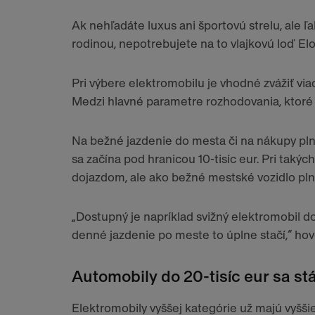
Ak nehľadáte luxus ani športovú strelu, ale ľa
rodinou, nepotrebujete na to vlajkovú loď El
Pri výbere elektromobilu je vhodné zvážiť vi
Medzi hlavné parametre rozhodovania, ktoré ma
Na bežné jazdenie do mesta či na nákupy pln
sa začína pod hranicou 10-tisíc eur. Pri taký
dojazdom, ale ako bežné mestské vozidlo pln
„Dostupný je napríklad svižný elektromobil d
denné jazdenie po meste to úplne stačí,“ hov
Automobily do 20-tisíc eur sa stá
Elektromobily vyššej kategórie už majú vyššie 